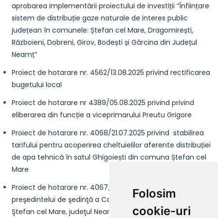
aprobarea implementării proiectului de investiții ”Înființare
sistem de distribuție gaze naturale de interes public
județean în comunele: Ștefan cel Mare, Dragomirești,
Războieni, Dobreni, Girov, Bodești și Gârcina din Județul
Neamț”
Proiect de hotarare nr. 4562/13.08.2025 privind rectificarea
bugetului loca
l
Proiect de hotarare nr 4389/05.08.2025 privind privind
eliberarea din funcție a viceprimarului Preutu Grigore
Proiect de hotarare nr. 4068/21.07.2025 privind stabilirea
tarifului pentru acoperirea cheltuielilor aferente distribuției
de apa tehnică în satul Ghigoiești din comuna Ștefan cel
Mare
Proiect de hotarare nr. 4067/21.07.2025 privind alegerea
Folosim
preşedintelui de şedinţă a Consiliului Local al Comunei
cookie-uri
Ştefan cel Mare, judeţul Neamţ, pentru următoarele 3 luni.