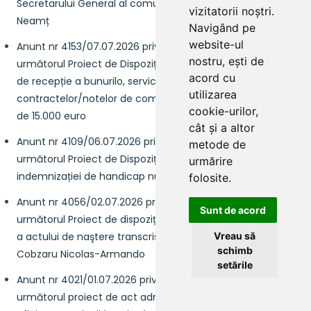
Secretarului General al comunei Ștefan cel Mare, județul
vizitatorii noștri.
Neamț
Navigând pe
website-ul
Anunt nr 4153/07.07.2026 privind intenția de a elabora
nostru, ești de
următorul Proiect de Dispoziție privind modificarea comisiei
acord cu
de recepție a bunurilo, servicilor și lucrărilor aferente
utilizarea
contractelor/notelor de comandă, cu o valoare mai mica
cookie-urilor,
de 15.000 euro
cât și a altor
Anunt nr 4109/06.07.2026 privind intenția de a elabora
metode de
următorul Proiect de Dispoziție privind încetarea acordării
urmărire
indemnizației de handicap numitei Rusu Elena
folosite.
Anunt nr 4056/02.07.2026 privind intenția de a elabora
Sunt de acord
următorul Proiect de dispoziție privind rectificarea din oficiu
a actului de naştere transcris nr. 4 din 29.10.2025 privind pe
Vreau să
schimb
Cobzaru Nicolas-Armando
setările
Anunt nr 4021/01.07.2026 privind intenția de a elabora
următorul proiect de act administrativ Rectificarea din