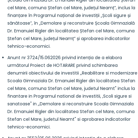
Școala Gimnazială Dr. Emanuiel Rigler din localitatea Ștefan
cel Mare, comuna Ștefan cel Mare, județul Neamț”, inclus la
finanțare în Programul național de investiții „Școli sigure și
sănătoase”, în „Demolare și reconstruire Școala Gimnazială
Dr. Emanuiel Rigler din localitatea Ștefan cel Mare, comuna
Ștefan cel Mare, județul Neamț” și aprobarea indicatorilor
tehnico-economici.
Anunt nr 3724/15.062026 privind intenția de a elabora
următorul Proiect de HOTARARE privind schimbarea
denumirii obiectivului de investitii ,,Reabilitare si modernizare
Scoala Gimnaziala Dr. Emanuiel Rigler din localitatea Stefan
cel Mare, comuna Stefan cel Mare, judetul Neamt" inclus la
finantare in Programul national de investitii, ,Scoli sigure si
sanatoase" in ,,Demolare si reconstruire Scoala Gimnaziala
Dr. Emanuiel Rigler din localitatea Stefan cel Mare, comuna
Stefan cel Mare, judetul Neamt" si aprobarea indicatorilor
tehnico-economici.