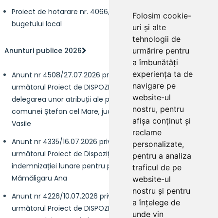
Proiect de hotarare nr. 4066/21.07.2025 privind rectificarea
Folosim cookie-
bugetului local
uri și alte
tehnologii de
Anunturi publice 2026
urmărire pentru
a îmbunătăți
experiența ta de
Anunt nr 4508/27.07.2026 privind intenția de a elabora
navigare pe
următorul Proiect de DISPOZIȚIE a primarului privind
website-ul
delegarea unor atribuții ale primarului către viceprimarul
nostru, pentru
comunei Ștefan cel Mare, județul Neamț, domnului Stoian
afișa conținut și
Vasile
reclame
Anunt nr 4335/16.07.2026 privind intenția de a elabora
personalizate,
următorul Proiect de Dispoziție privind încetarea acordării
pentru a analiza
indemnizației lunare pentru persoana cu handicap
traficul de pe
Mămăligaru Ana
website-ul
nostru și pentru
Anunt nr 4226/10.07.2026 privind intenția de a elabora
a înțelege de
următorul Proiect de DISPOZIȚIE privind delegarea atribuțiilor
unde vin