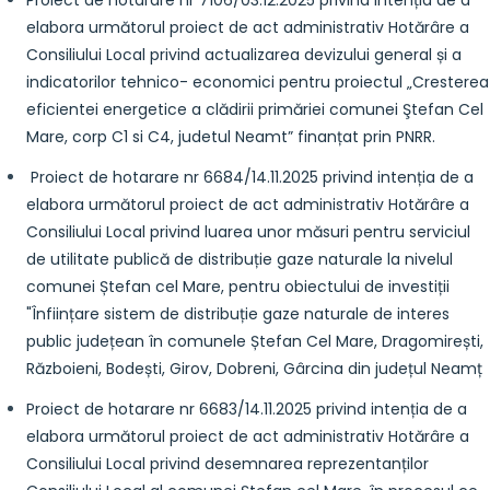
Proiect de hotarare nr 7106/03.12.2025 privind intenția de a
elabora următorul proiect de act administrativ Hotărâre a
Consiliului Local privind actualizarea devizului general și a
indicatorilor tehnico- economici pentru proiectul „Cresterea
eficientei energetice a clădirii primăriei comunei Ştefan Cel
Mare, corp C1 si C4, judetul Neamt” finanțat prin PNRR.
Proiect de hotarare nr 6684/14.11.2025 privind intenția de a
elabora următorul proiect de act administrativ Hotărâre a
Consiliului Local privind luarea unor măsuri pentru serviciul
de utilitate publică de distribuție gaze naturale la nivelul
comunei Ștefan cel Mare, pentru obiectului de investiții
"Înființare sistem de distribuție gaze naturale de interes
public județean în comunele Ștefan Cel Mare, Dragomirești,
Războieni, Bodești, Girov, Dobreni, Gârcina din județul Neamț
Proiect de hotarare nr 6683/14.11.2025 privind intenția de a
elabora următorul proiect de act administrativ Hotărâre a
Consiliului Local privind desemnarea reprezentanților