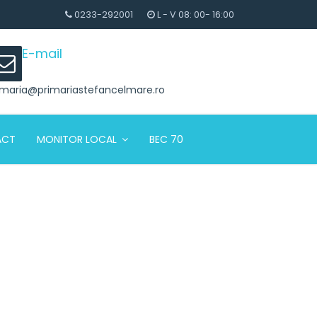
0233-292001
L - V 08: 00- 16:00
E-mail
imaria@primariastefancelmare.ro
ACT
MONITOR LOCAL
BEC 70