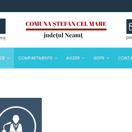
pr
amț
ICE
COMPARTIMENTE
AVIZIER
GDPR
CONT