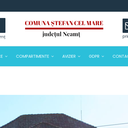
pr
amț
CE
COMPARTIMENTE
AVIZIER
GDPR
CONTA