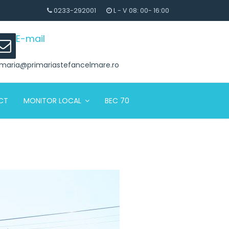
0233-292001
L - V 08: 00- 16:00
E-mail
imaria@primariastefancelmare.ro
CT
MONITOR LOCAL
BEC 70