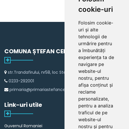
cookie-uri
Folosim cookie-
uri și alte
tehnologii de
urmărire pentru
COMUNA ȘTEFAN CEL MARE
a îmbunătăți
experiența ta de
navigare pe
website-ul
str.Trandafirului, nr58, loc Stefan cel Mare
nostru, pentru
0233-292001
afișa conținut și
primaria@primariastefancelmare.ro
reclame
personalizate,
Link-uri utile
pentru a analiza
traficul de pe
website-ul
Guvernul Romaniei
nostru și pentru