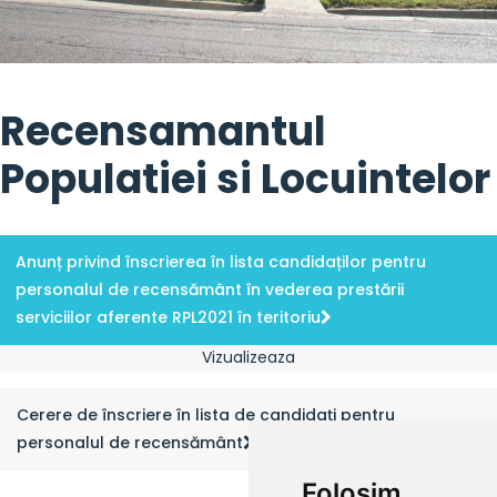
Recensamantul
Populatiei si Locuintelor
Anunț privind înscrierea în lista candidaților pentru
personalul de recensământ în vederea prestării
serviciilor aferente RPL2021 în teritoriu
Vizualizeaza
Cerere de înscriere în lista de candidați pentru
personalul de recensământ
Folosim