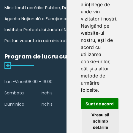
a înțelege de
Ministerul Lucrărilor Publice, Dezvoltării și Administrației
unde vin
Agenția Națională a Funcționarilor Publici
vizitatorii noștri.
Navigând pe
Instituția Prefectului Judetul Neamt
website-ul
nostru, ești de
Posturi vacante in administratia publica din Romania
acord cu
utilizarea
Program de lucru cu publicul
cookie-urilor,
cât și a altor
metode de
Luni-Vineri
08:00 - 16:00
urmărire
folosite.
Sambata
Inchis
Duminica
Inchis
Sunt de acord
Vreau să
schimb
setările