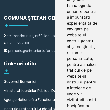
tehnologii de
urmărire pentru
COMUNA ȘTEFAN CEL MARE
a îmbunătăți
experiența ta de
navigare pe
website-ul
str.Trandafirului, nr58, loc Stefan cel Mare
nostru, pentru
0233-292001
afișa conținut și
primaria@primariastefancelmare.ro
reclame
personalizate,
Link-uri utile
pentru a analiza
traficul de pe
website-ul
Guvernul Romaniei
nostru și pentru
a înțelege de
Ministerul Lucrărilor Publice, Dezvoltării și Administrației
unde vin
vizitatorii noștri.
Agenția Națională a Funcționarilor Publici
Navigând pe
Instituția Prefectului Judetul Neamt