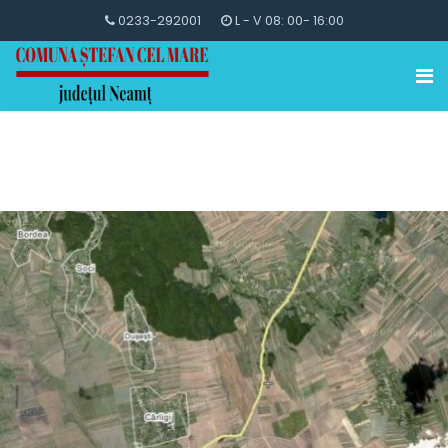
0233-292001
L - V 08: 00- 16:00