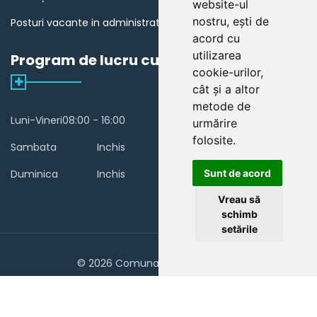
website-ul
nostru, ești de
Posturi vacante in administratia publica din Romania
acord cu
utilizarea
Program de lucru cu publicul
cookie-urilor,
cât și a altor
metode de
Luni-Vineri
08:00 - 16:00
urmărire
folosite.
Sambata
Inchis
Sunt de acord
Duminica
Inchis
Vreau să
schimb
setările
© 2026 Comuna Ștefan cel Mare
Home
About Us
Contact Us