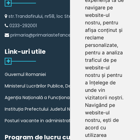
experiența ta de
navigare pe
website-ul
str.Trandafirului, nr58, loc Stefan cel Mare
nostru, pentru
0233-292001
afișa conținut și
primaria@primariastefancelmare.ro
reclame
personalizate,
Link-uri utile
pentru a analiza
traficul de pe
website-ul
Guvernul Romaniei
nostru și pentru
a înțelege de
Ministerul Lucrărilor Publice, Dezvoltării și Administrației
unde vin
Agenția Națională a Funcționarilor Publici
vizitatorii noștri.
Navigând pe
Instituția Prefectului Judetul Neamt
website-ul
nostru, ești de
Posturi vacante in administratia publica din Romania
acord cu
utilizarea
Program de lucru cu publicul