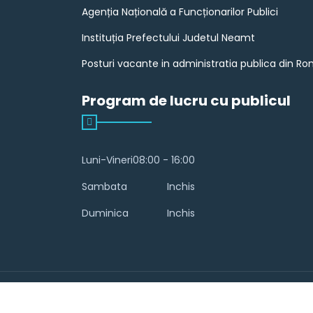
Agenția Națională a Funcționarilor Publici
Instituția Prefectului Judetul Neamt
Posturi vacante in administratia publica din R
Program de lucru cu publicul
Luni-Vineri
08:00 - 16:00
Sambata
Inchis
Duminica
Inchis
© 2026 Comuna Ștefan cel Mare