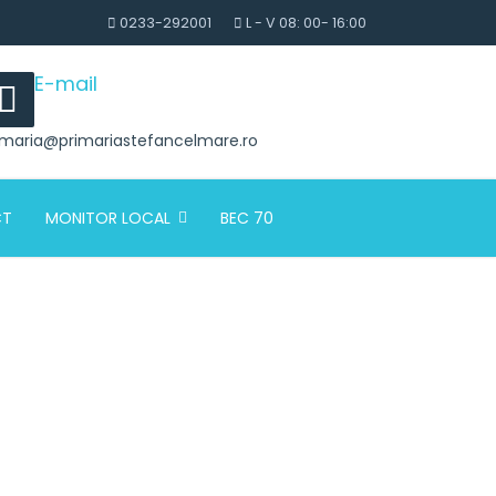
0233-292001
L - V 08: 00- 16:00
E-mail
imaria@primariastefancelmare.ro
CT
MONITOR LOCAL
BEC 70