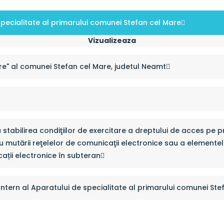
pecialitate al primarului comunei Stefan cel Mare
Vizualizeaza
e" al comunei Stefan cel Mare, judetul Neamt
stabilirea condiţiilor de exercitare a dreptului de acces pe 
rii sau mutării reţelelor de comunicaţii electronice sau a elemen
ații electronice în subteran
Intern al Aparatului de specialitate al primarului comunei St