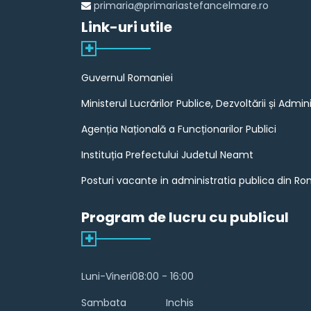
primaria@primariastefancelmare.ro
Link-uri utile
Guvernul Romaniei
Ministerul Lucrărilor Publice, Dezvoltării și Admini
Agenția Națională a Funcționarilor Publici
Instituția Prefectului Judetul Neamt
Posturi vacante in administratia publica din R
Program de lucru cu publicul
Luni-Vineri
08:00 - 16:00
Sambata
Inchis