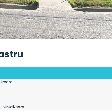
astru
alizeaza
 -
vizualizeaza