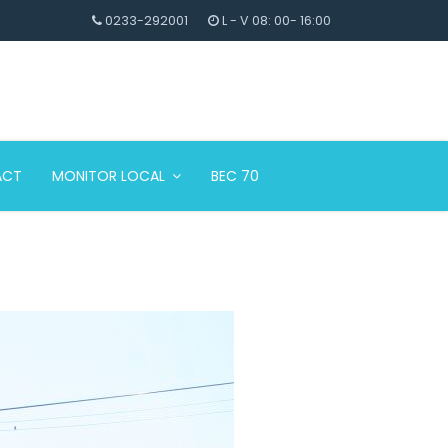
0233-292001
L - V 08: 00- 16:00
ACT
MONITOR LOCAL
BEC 70