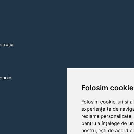
strației
omania
Folosim cookie
Folosim cookie-uri și a
experiența ta de naviga
reclame personalizate, 
pentru a înțelege de un
nostru, ești de acord cu