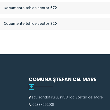
Documente tehice sector 67
Documente tehice sector 82
COMUNA ȘTEFAN CEL MARE
str.Trandafirului, nr58, loc Stefan cel Mare
0233-292001