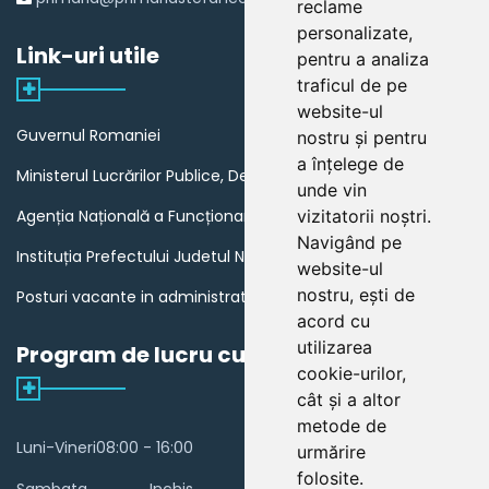
reclame
personalizate,
Link-uri utile
pentru a analiza
traficul de pe
website-ul
Guvernul Romaniei
nostru și pentru
a înțelege de
Ministerul Lucrărilor Publice, Dezvoltării și Administrației
unde vin
Agenția Națională a Funcționarilor Publici
vizitatorii noștri.
Navigând pe
Instituția Prefectului Judetul Neamt
website-ul
nostru, ești de
Posturi vacante in administratia publica din Romania
acord cu
utilizarea
Program de lucru cu publicul
cookie-urilor,
cât și a altor
metode de
Luni-Vineri
08:00 - 16:00
urmărire
folosite.
Sambata
Inchis