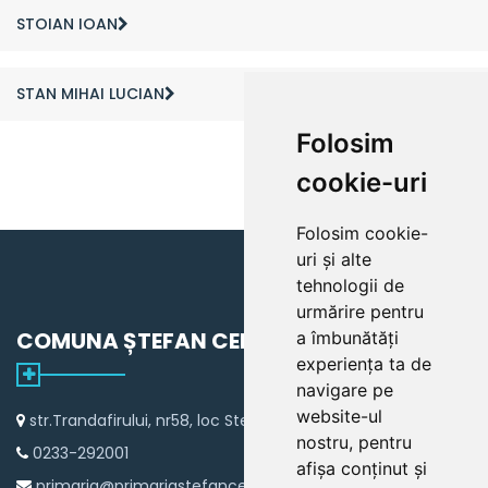
STOIAN IOAN
STAN MIHAI LUCIAN
Folosim
cookie-uri
Folosim cookie-
uri și alte
tehnologii de
urmărire pentru
COMUNA ȘTEFAN CEL MARE
a îmbunătăți
experiența ta de
navigare pe
website-ul
str.Trandafirului, nr58, loc Stefan cel Mare
nostru, pentru
0233-292001
afișa conținut și
primaria@primariastefancelmare.ro