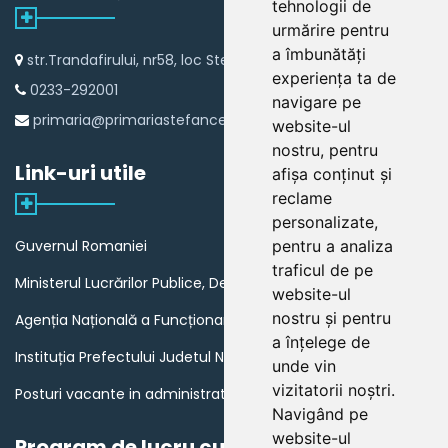
tehnologii de
urmărire pentru
a îmbunătăți
str.Trandafirului, nr58, loc Stefan cel Mare
experiența ta de
0233-292001
navigare pe
primaria@primariastefancelmare.ro
website-ul
nostru, pentru
Link-uri utile
afișa conținut și
reclame
personalizate,
Guvernul Romaniei
pentru a analiza
traficul de pe
Ministerul Lucrărilor Publice, Dezvoltării și Administrației
website-ul
nostru și pentru
Agenția Națională a Funcționarilor Publici
a înțelege de
Instituția Prefectului Judetul Neamt
unde vin
vizitatorii noștri.
Posturi vacante in administratia publica din Romania
Navigând pe
website-ul
Program de lucru cu publicul