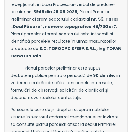
recepționat, în baza Procesului-verbal de predare-
primire
nr. 3946 din 26.06.2026,
Planul Parcelar
Preliminar aferent sectorului cadastral
nr. 53, Tarla
„Deal Pădure”, numere topografice 48/730 și 7.
Planul parcelar aferent sectorului este întocmit și
identifică parcelele rezultate în urma măsurătorilor
efectuate de
S.C. TOPOCAD SFERA S.R.L., Ing TOFAN
Elena Claudia.
Planul parcelar preliminar este supus
dezbaterii publice pentru o perioadă de
90 de zile
, în
vederea analizării de către persoanele interesate,
formulării de observații, solicitării de clarificări și
depunerii eventualelor contestații.
Persoanele care dețin drepturi asupra imobilelor
situate în sectorul cadastral menționat sunt invitate
să consulte planul parcelar afișat la sediul Primăriei
comunei Ștefan cel Mare și să verifice datele