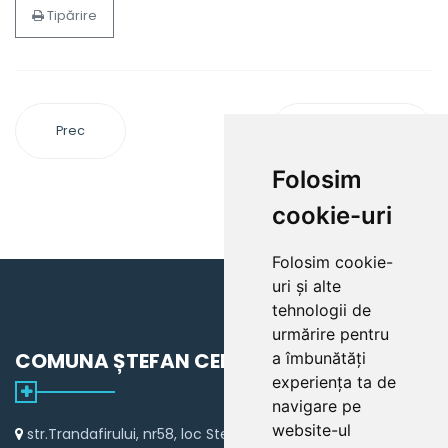
Tipărire
Prec
Mai departe
Folosim
cookie-uri
Folosim cookie-
uri și alte
tehnologii de
urmărire pentru
COMUNA ȘTEFAN CEL MARE
a îmbunătăți
experiența ta de
navigare pe
website-ul
str.Trandafirului, nr58, loc Stefan cel Mare