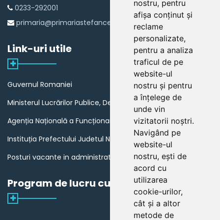
nostru, pentru
0233-292001
afișa conținut și
primaria@primariastefancelmare.ro
reclame
personalizate,
Link-uri utile
pentru a analiza
traficul de pe
website-ul
Guvernul Romaniei
nostru și pentru
a înțelege de
Ministerul Lucrărilor Publice, Dezvoltării și Administrației
unde vin
Agenția Națională a Funcționarilor Publici
vizitatorii noștri.
Navigând pe
Instituția Prefectului Judetul Neamt
website-ul
nostru, ești de
Posturi vacante in administratia publica din Romania
acord cu
utilizarea
Program de lucru cu publicul
cookie-urilor,
cât și a altor
metode de